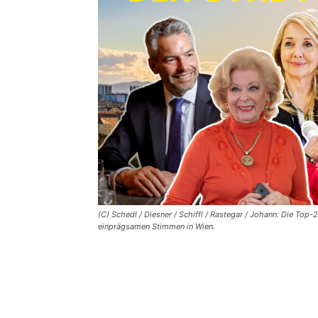
(C) Schedl / Diesner / Schiffl / Rastegar / Johann: Die Top
einprägsamen Stimmen in Wien.