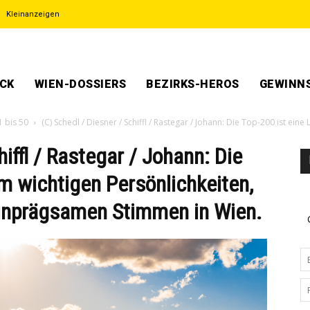
Kleinanzeigen
ECK
WIEN-DOSSIERS
BEZIRKS-HEROS
GEWINNS
1 bis 50
(C) Schedl / Diesner / Schiffl / Rastegar / Johann: Die Top-200 ist ein
hiffl / Rastegar / Johann: Die
om wichtigen Persönlichkeiten,
einprägsamen Stimmen in Wien.