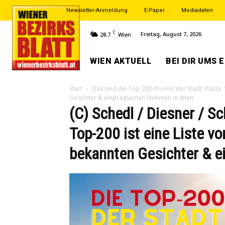
Newsletter-Anmeldung
E-Paper
Mediadaten
C
Freitag, August 7, 2026
28.7
Wien
WIEN AKTUELL
BEI DIR UMS 
Start
Das sind die Top 200-Promis der Stadt: Plätze 
Gesichter & einprägsamen Stimmen in Wien.
(C) Schedl / Diesner / Sc
Top-200 ist eine Liste v
bekannten Gesichter & 