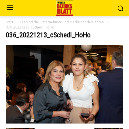
Start
Das sind die Unternehmer und Mediziner des Jahres!
036_20221213_cSchedl_HoHo
036_20221213_cSchedl_HoHo