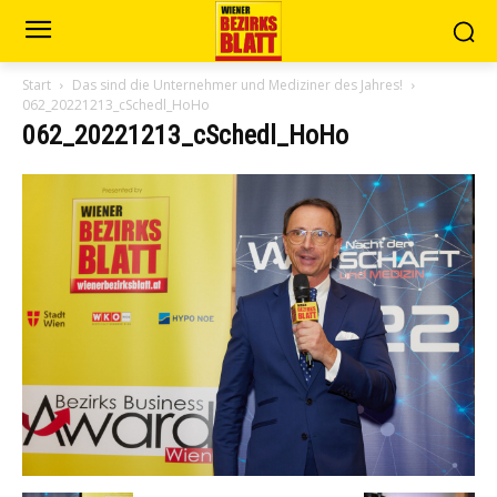
Start
Das sind die Unternehmer und Mediziner des Jahres!
062_20221213_cSchedl_HoHo
062_20221213_cSchedl_HoHo