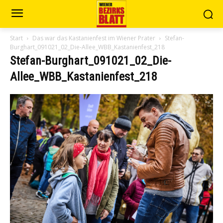
Start
Das war das Kastanienfest im Wiener Prater
Stefan-
Burghart_091021_02_Die-Allee_WBB_Kastanienfest_218
Stefan-Burghart_091021_02_Die-
Allee_WBB_Kastanienfest_218