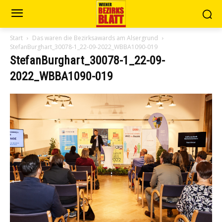
Start
Das waren die Bezirksawards am Alsergrund
StefanBurghart_30078-1_22-09-2022_WBBA1090-019
StefanBurghart_30078-1_22-09-
2022_WBBA1090-019