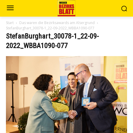
Start
Das waren die Bezirksawards am Alsergrund
StefanBurghart_30078-1_22-09-2022_WBBA1090-077
StefanBurghart_30078-1_22-09-
2022_WBBA1090-077