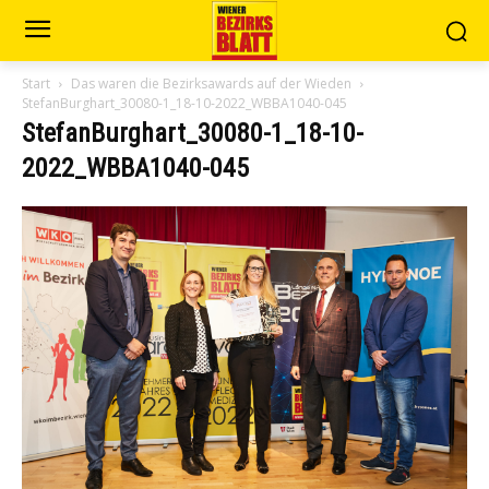
Start
Das waren die Bezirksawards auf der Wieden
StefanBurghart_30080-1_18-10-2022_WBBA1040-045
StefanBurghart_30080-1_18-10-
2022_WBBA1040-045