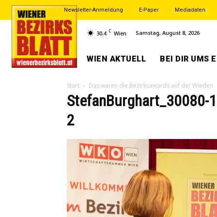
Newsletter-Anmeldung
E-Paper
Mediadaten
C
Samstag, August 8, 2026
30.4
Wien
WIEN AKTUELL
BEI DIR UMS 
Start
Das waren die Bezirksawards auf der Wieden
StefanBurghart_30080-
2