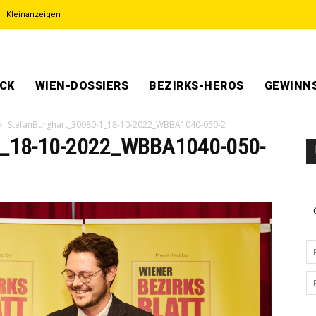
Kleinanzeigen
ECK
WIEN-DOSSIERS
BEZIRKS-HEROS
GEWINNS
StefanBurghart_30080-1_18-10-2022_WBBA1040-050-2
1_18-10-2022_WBBA1040-050-