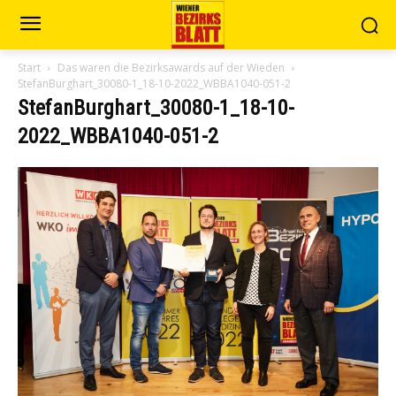
Start
Das waren die Bezirksawards auf der Wieden
StefanBurghart_30080-1_18-10-2022_WBBA1040-051-2
StefanBurghart_30080-1_18-10-
2022_WBBA1040-051-2