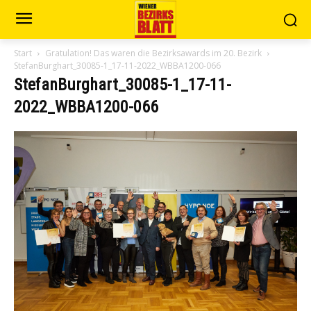
Start
Gratulation! Das waren die Bezirksawards im 20. Bezirk
StefanBurghart_30085-1_17-11-2022_WBBA1200-066
StefanBurghart_30085-1_17-11-
2022_WBBA1200-066