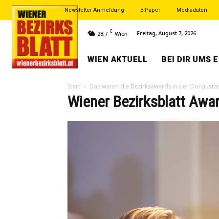
Newsletter-Anmeldung
E-Paper
Mediadaten
C
Freitag, August 7, 2026
28.7
Wien
WIEN AKTUELL
BEI DIR UMS 
Start
Das waren die Bezirksawards in der Donausta
Wiener Bezirksblatt Aw