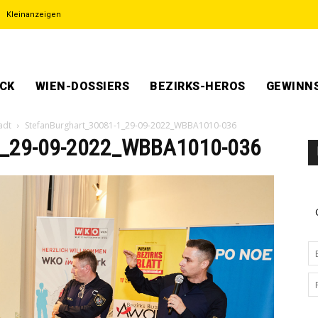
Kleinanzeigen
ECK
WIEN-DOSSIERS
BEZIRKS-HEROS
GEWINNS
adt
StefanBurghart_30081-1_29-09-2022_WBBA1010-036
1_29-09-2022_WBBA1010-036