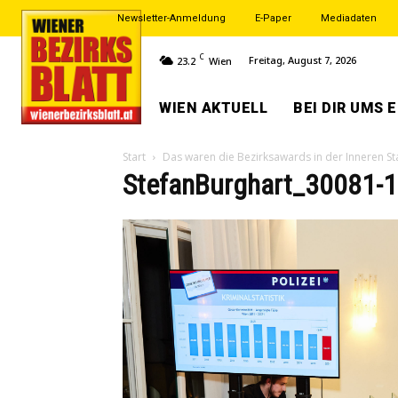
Newsletter-Anmeldung
E-Paper
Mediadaten
C
Freitag, August 7, 2026
23.2
Wien
WIEN AKTUELL
BEI DIR UMS 
Start
Das waren die Bezirksawards in der Inneren St
StefanBurghart_30081-