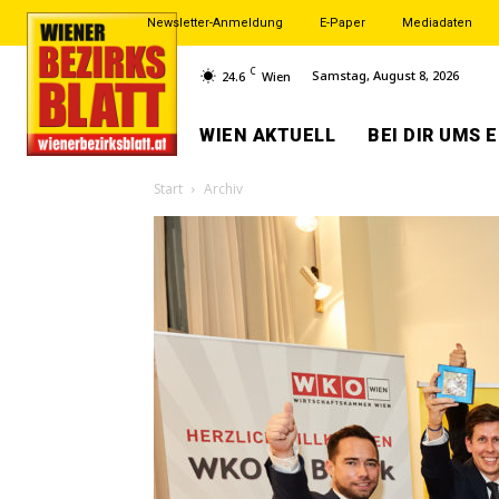
Newsletter-Anmeldung
E-Paper
Mediadaten
C
Samstag, August 8, 2026
24.6
Wien
WIEN AKTUELL
BEI DIR UMS 
Start
Archiv