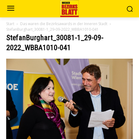
Start
Das waren die Bezirksawards in der Inneren Stadt
StefanBurghart_30081-1_29-09-2022_WBBA1010-041
StefanBurghart_30081-1_29-09-
2022_WBBA1010-041