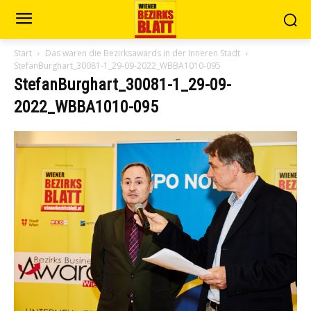
Start
Das waren die Bezirksawards in der Inneren Stadt
StefanBurghart_30081-1_29-09-2022_WBBA1010-095
StefanBurghart_30081-1_29-09-
2022_WBBA1010-095