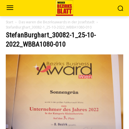
Start
Das waren die Bezirksawards in der Josefstadt
StefanBurghart_30082-1_25-10-2022_WBBA1080-010
StefanBurghart_30082-1_25-10-
2022_WBBA1080-010