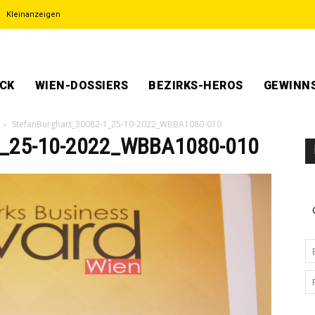
Kleinanzeigen
ECK
WIEN-DOSSIERS
BEZIRKS-HEROS
GEWINNS
StefanBurghart_30082-1_25-10-2022_WBBA1080-010
1_25-10-2022_WBBA1080-010