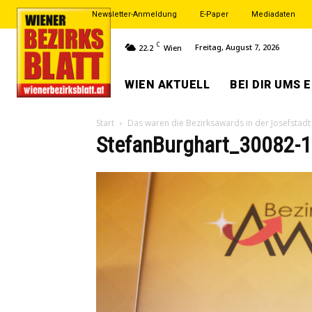
Newsletter-Anmeldung
E-Paper
Mediadaten
C
Freitag, August 7, 2026
22.2
Wien
WIEN AKTUELL
BEI DIR UMS 
Start
Das waren die Bezirksawards in der Josefstadt
StefanBurghart_30082-