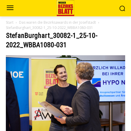
Start
Das waren die Bezirksawards in der Josefstadt
StefanBurghart_30082-1_25-10-2022_WBBA1080-031
StefanBurghart_30082-1_25-10-
2022_WBBA1080-031