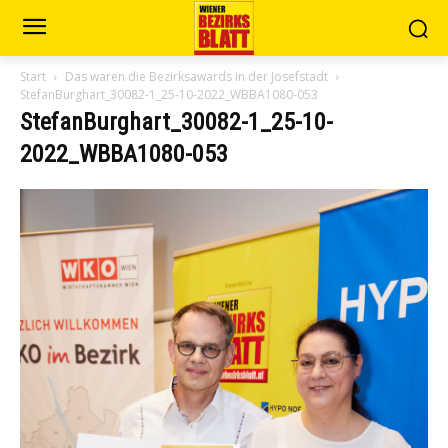
Start
Das waren die Bezirksawards in der Josefstadt
StefanBurghart_30082-1_25-10-2022_WBBA1080-053
StefanBurghart_30082-1_25-10-
2022_WBBA1080-053