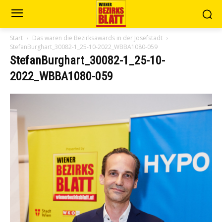
Start
Das waren die Bezirksawards in der Josefstadt
StefanBurghart_30082-1_25-10-2022_WBBA1080-059
StefanBurghart_30082-1_25-10-
2022_WBBA1080-059