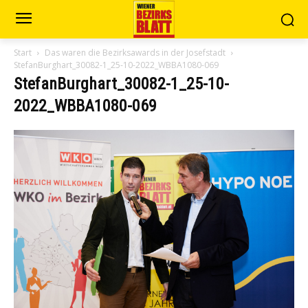
Start
Das waren die Bezirksawards in der Josefstadt
StefanBurghart_30082-1_25-10-2022_WBBA1080-069
StefanBurghart_30082-1_25-10-
2022_WBBA1080-069