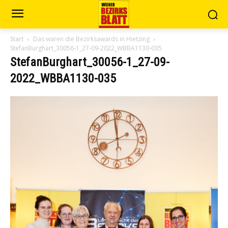
Start
Das waren die Bezirksawards in Hietzing
StefanBurghart_30056-1_27-09-2022_WBBA1130-035
StefanBurghart_30056-1_27-09-
2022_WBBA1130-035