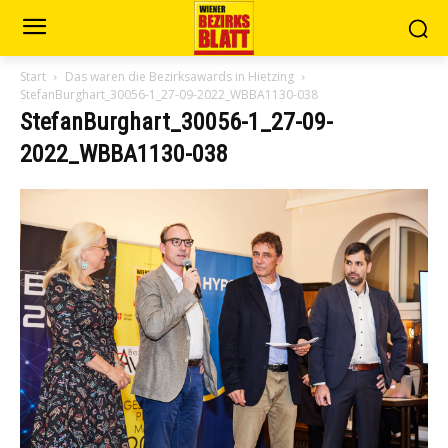
Start
Das waren die Bezirksawards in Hietzing
StefanBurghart_30056-1_27-09-2022_WBBA1130-038
StefanBurghart_30056-1_27-09-
2022_WBBA1130-038