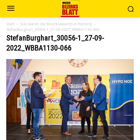
Start
Das waren die Bezirksawards in Hietzing
StefanBurghart_30056-1_27-09-2022_WBBA1130-066
StefanBurghart_30056-1_27-09-
2022_WBBA1130-066