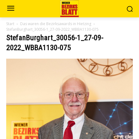
Start
Das waren die Bezirksawards in Hietzing
StefanBurghart_30056-1_27-09-2022_WBBA1130-075
StefanBurghart_30056-1_27-09-
2022_WBBA1130-075