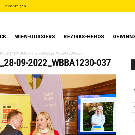
Kleinanzeigen
ECK
WIEN-DOSSIERS
BEZIRKS-HEROS
GEWINNS
fanBurghart_30057-1_28-09-2022_WBBA1230-037
1_28-09-2022_WBBA1230-037