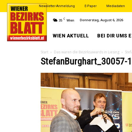
Newsletter-Anmeldung
E-Paper
Mediadaten
C
Donnerstag, August 6, 2026
35
Wien
WIEN AKTUELL
BEI DIR UMS 
Start
Das waren die Bezirksawards in Liesing
Ste
StefanBurghart_30057-