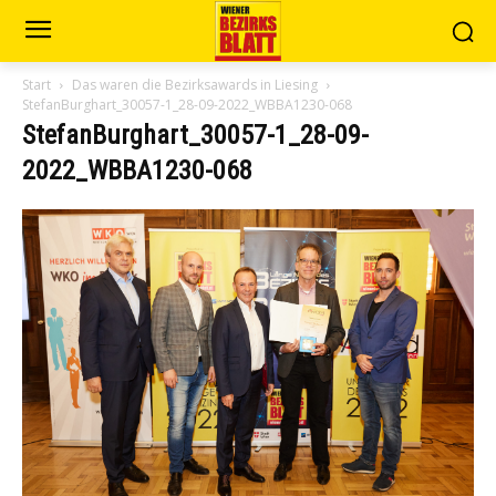
Start
Das waren die Bezirksawards in Liesing
StefanBurghart_30057-1_28-09-2022_WBBA1230-068
StefanBurghart_30057-1_28-09-
2022_WBBA1230-068