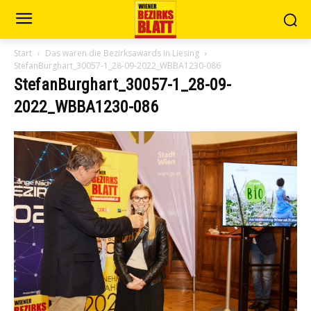
Start
Das waren die Bezirksawards in Liesing
StefanBurghart_30057-1_28-09-2022_WBBA1230-086
StefanBurghart_30057-1_28-09-
2022_WBBA1230-086