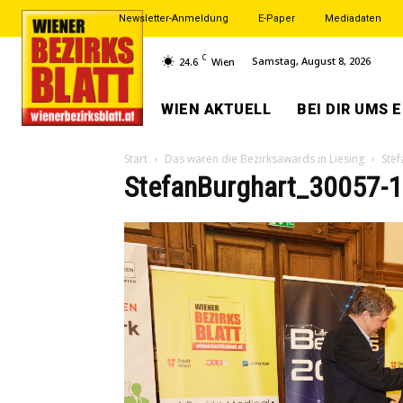
Newsletter-Anmeldung
E-Paper
Mediadaten
C
Samstag, August 8, 2026
24.6
Wien
WIEN AKTUELL
BEI DIR UMS 
Start
Das waren die Bezirksawards in Liesing
Ste
StefanBurghart_30057-