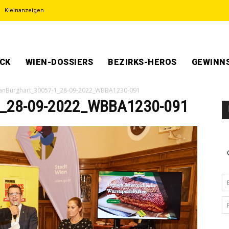
Kleinanzeigen
ECK
WIEN-DOSSIERS
BEZIRKS-HEROS
GEWINNS
fanBurghart_30057-1_28-09-2022_WBBA1230-091
1_28-09-2022_WBBA1230-091