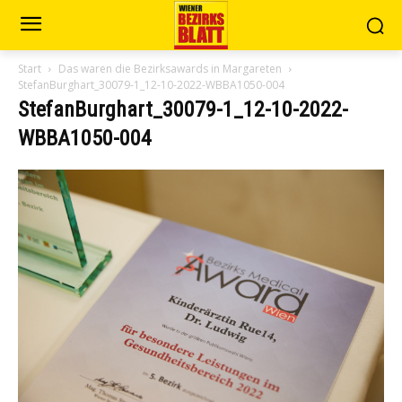
Start
Das waren die Bezirksawards in Margareten
StefanBurghart_30079-1_12-10-2022-WBBA1050-004
StefanBurghart_30079-1_12-10-2022-
WBBA1050-004