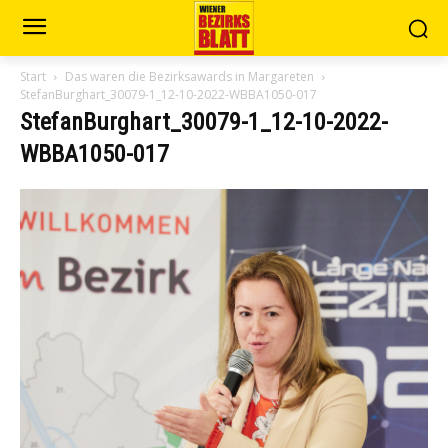
Start
Das waren die Bezirksawards in Margareten
StefanBurghart_30079-1_12-10-2022-WBBA1050-017
StefanBurghart_30079-1_12-10-2022-
WBBA1050-017