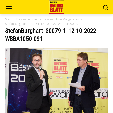
Start
Das waren die Bezirksawards in Margareten
StefanBurghart_30079-1_12-10-2022-WBBA1050-091
StefanBurghart_30079-1_12-10-2022-
WBBA1050-091