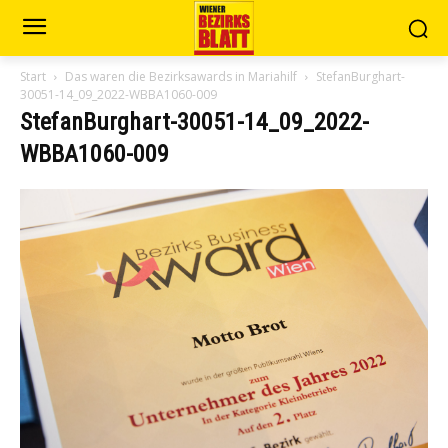
Start
Das waren die Bezirksawards in Mariahilf
StefanBurghart-
30051-14_09_2022-WBBA1060-009
StefanBurghart-30051-14_09_2022-
WBBA1060-009