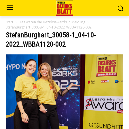
Start
Das waren die Bezirksawards in Meidling
StefanBurghart_30058-1_04-10-2022_WBBA1120-002
StefanBurghart_30058-1_04-10-
2022_WBBA1120-002