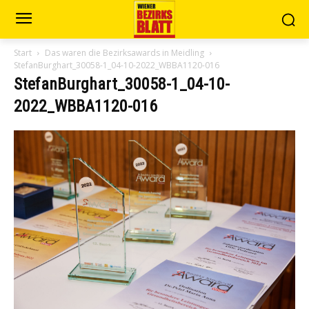
Start
Das waren die Bezirksawards in Meidling
StefanBurghart_30058-1_04-10-2022_WBBA1120-016
StefanBurghart_30058-1_04-10-
2022_WBBA1120-016