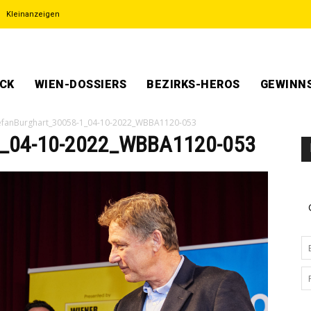
Kleinanzeigen
ECK
WIEN-DOSSIERS
BEZIRKS-HEROS
GEWINNS
efanBurghart_30058-1_04-10-2022_WBBA1120-053
1_04-10-2022_WBBA1120-053