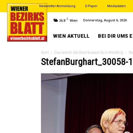
Newsletter-Anmeldung
E-Paper
Mediadaten
C
Donnerstag, August 6, 2026
26.8
Wien
WIEN AKTUELL
BEI DIR UMS 
Start
Das waren die Bezirksawards in Meidling
St
StefanBurghart_30058-