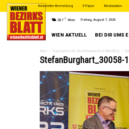
Newsletter-Anmeldung
E-Paper
Mediadaten
C
Freitag, August 7, 2026
28.7
Wien
WIEN AKTUELL
BEI DIR UMS 
Start
Das waren die Bezirksawards in Meidling
St
StefanBurghart_30058-