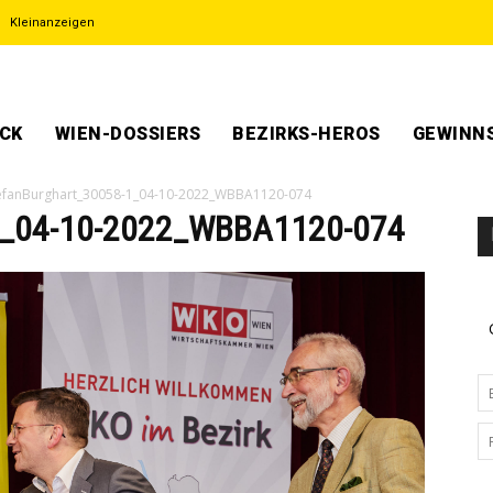
Kleinanzeigen
ECK
WIEN-DOSSIERS
BEZIRKS-HEROS
GEWINNS
efanBurghart_30058-1_04-10-2022_WBBA1120-074
1_04-10-2022_WBBA1120-074