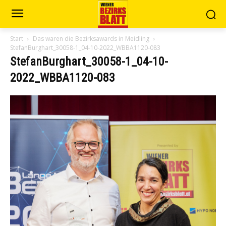
Start
Das waren die Bezirksawards in Meidling
StefanBurghart_30058-1_04-10-2022_WBBA1120-083
StefanBurghart_30058-1_04-10-
2022_WBBA1120-083