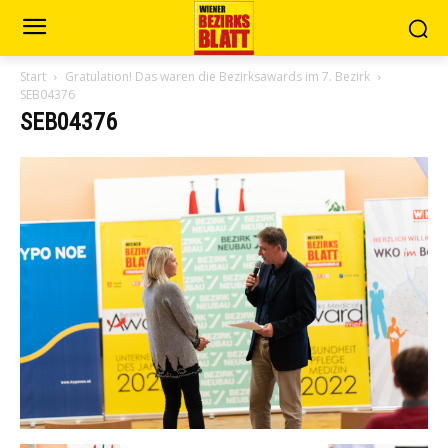
Start
Gratulation! Das waren die Bezirksawards im 7. Bezirk
SEB04376
SEB04376