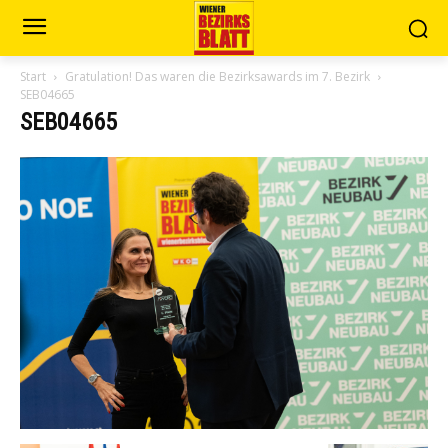
Start
Gratulation! Das waren die Bezirksawards im 7. Bezirk
SEB04665
SEB04665