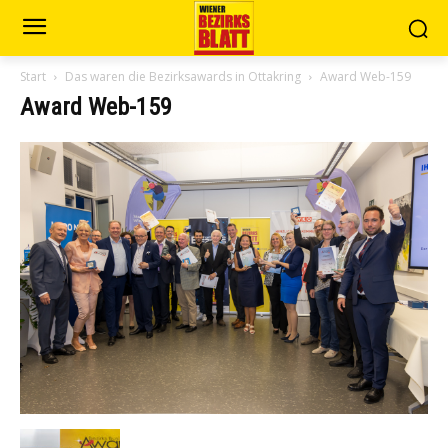
Start
Das waren die Bezirksawards in Ottakring
Award Web-159
Award Web-159