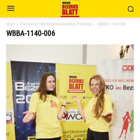
Start
Das waren die Bezirksawards in Penzing
WBBA-1140-006
WBBA-1140-006