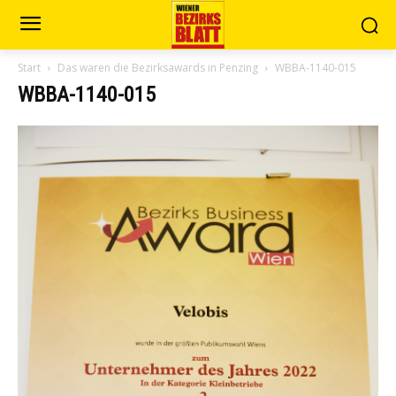
Start
Das waren die Bezirksawards in Penzing
WBBA-1140-015
WBBA-1140-015