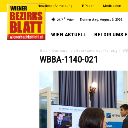
Newsletter-Anmeldung
E-Paper
Mediadaten
C
Donnerstag, August 6, 2026
26.7
Wien
WIEN AKTUELL
BEI DIR UMS 
Start
Das waren die Bezirksawards in Penzing
WB
WBBA-1140-021