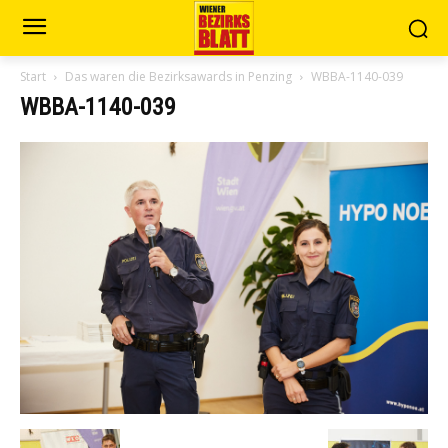
Start
Das waren die Bezirksawards in Penzing
WBBA-1140-039
WBBA-1140-039