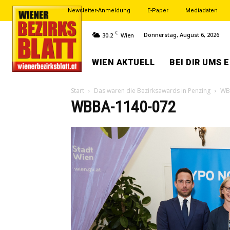
Newsletter-Anmeldung
E-Paper
Mediadaten
C
Donnerstag, August 6, 2026
30.2
Wien
WIEN AKTUELL
BEI DIR UMS 
Start
Das waren die Bezirksawards in Penzing
WB
WBBA-1140-072