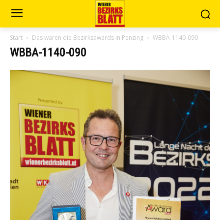
Start
Das waren die Bezirksawards in Penzing
WBBA-1140-090
WBBA-1140-090