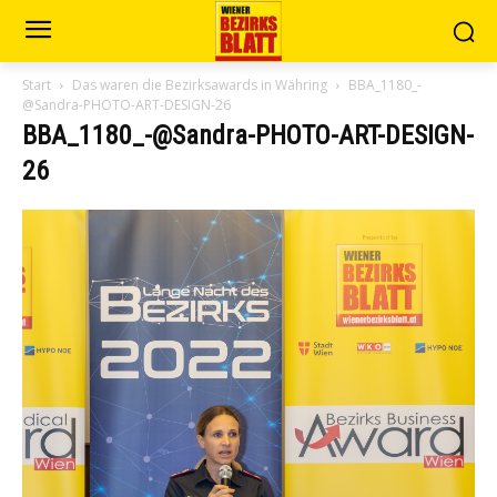
Start
Das waren die Bezirksawards in Währing
BBA_1180_-
@Sandra-PHOTO-ART-DESIGN-26
BBA_1180_-@Sandra-PHOTO-ART-DESIGN-
26