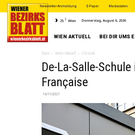
Newsletter-Anmeldung
E-Paper
Mediadaten
C
Donnerstag, August 6, 2026
25
Wien
WIEN AKTUELL
BEI DIR UMS 
Start
Wien Aktuell
Chronik
De-La-Salle-Schule 
Française
16/11/2021