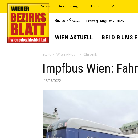
Newsletter-Anmeldung
E-Paper
Mediadaten
C
Freitag, August 7, 2026
28.7
Wien
WIEN AKTUELL
BEI DIR UMS 
Start
Wien Aktuell
Chronik
Impfbus Wien: Fahr
18/03/2022